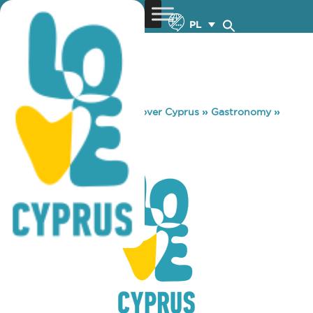
PL
You are here:
Home
»
Discover Cyprus
»
Gastronomy
»
BARISTI
BARISTI