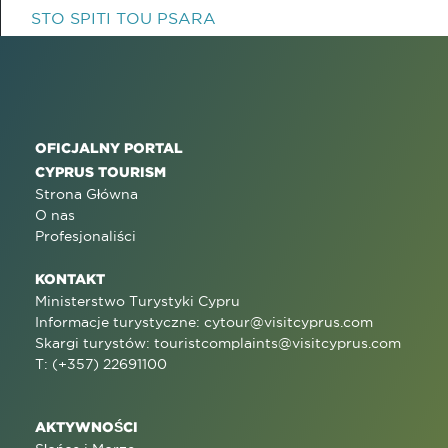
STO SPITI TOU PSARA
OFICJALNY PORTAL
CYPRUS TOURISM
Strona Główna
O nas
Profesjonaliści
KONTAKT
Ministerstwo Turystyki Cypru
Informacje turystyczne:
cytour@visitcyprus.com
Skargi turystów:
touristcomplaints@visitcyprus.com
T: (+357) 22691100
AKTYWNOŚCI