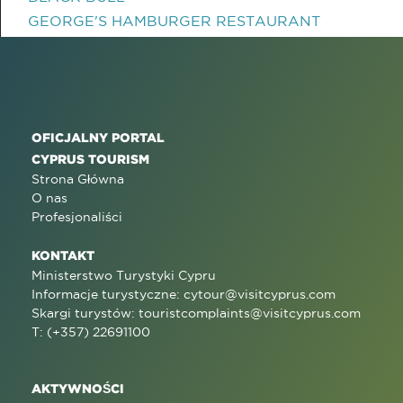
GEORGE'S HAMBURGER RESTAURANT
OFICJALNY PORTAL
CYPRUS TOURISM
Strona Główna
O nas
Profesjonaliści
KONTAKT
Ministerstwo Turystyki Cypru
Informacje turystyczne:
cytour@visitcyprus.com
Skargi turystów:
touristcomplaints@visitcyprus.com
T: (+357) 22691100
AKTYWNOŚCI