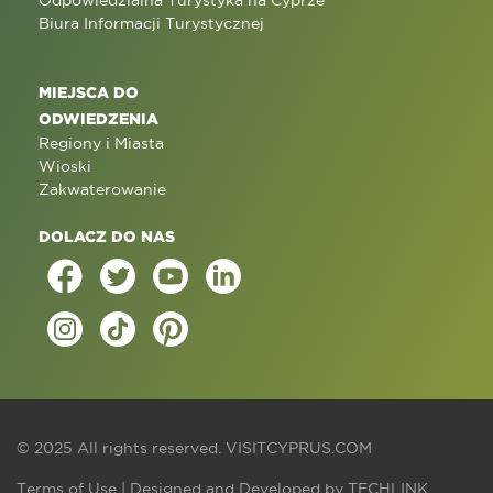
Odpowiedzialna Turystyka na Cyprze
Biura Informacji Turystycznej
MIEJSCA DO
ODWIEDZENIA
Regiony i Miasta
Wioski
Zakwaterowanie
DOLACZ DO NAS
© 2025 All rights reserved.
VISITCYPRUS.COM
Terms of Use
| Designed and Developed by
TECHLINK