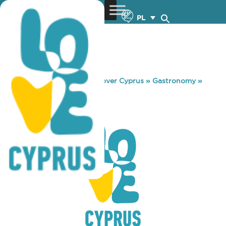
PL
You are here:
Home
»
Discover Cyprus
»
Gastronomy
»
CORAL ELAIA
CORAL ELAIA