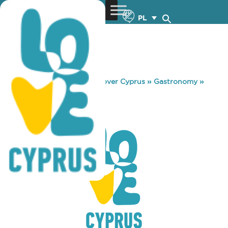
PL
You are here:
Home
»
Discover Cyprus
»
Gastronomy
»
DINER OΝAIR
DINER OΝAIR