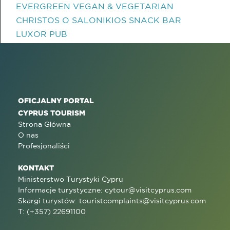
EVERGREEN VEGAN & VEGETARIAN
CHRISTOS O SALONIKIOS SNACK BAR
LUXOR PUB
OFICJALNY PORTAL
CYPRUS TOURISM
Strona Główna
O nas
Profesjonaliści
KONTAKT
Ministerstwo Turystyki Cypru
Informacje turystyczne:
cytour@visitcyprus.com
Skargi turystów:
touristcomplaints@visitcyprus.com
T: (+357) 22691100