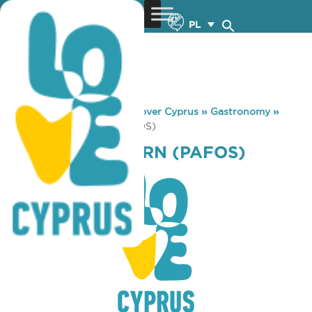
PL
You are here:
Home
»
Discover Cyprus
»
Gastronomy
»
DIONYSOS TAVERN (PAFOS)
DIONYSOS TAVERN (PAFOS)