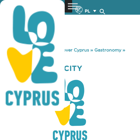
PL
You are here:
Home
»
Discover Cyprus
»
Gastronomy
»
DISCOHAN OLD CITY
DISCOHAN OLD CITY