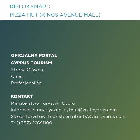
DIPLOKAMARO
PIZZA HUT (KINGS AVENUE MALL)
OFICJALNY PORTAL
CYPRUS TOURISM
Strona Główna
O nas
Profesjonaliści
KONTAKT
Ministerstwo Turystyki Cypru
Informacje turystyczne:
cytour@visitcyprus.com
Skargi turystów:
touristcomplaints@visitcyprus.com
T: (+357) 22691100