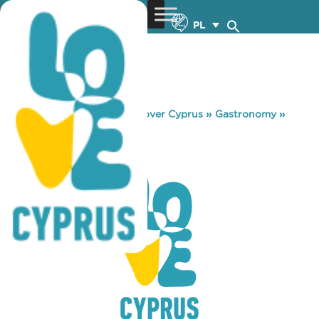
PL
You are here:
Home
»
Discover Cyprus
»
Gastronomy
»
ELIA STROUMPI
ELIA STROUMPI