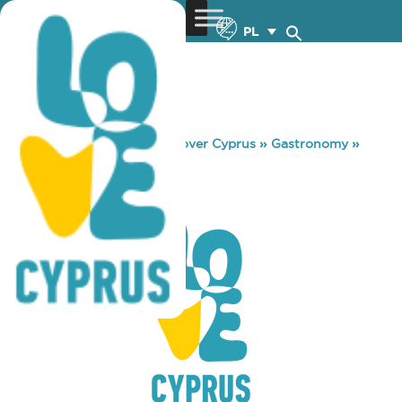
PL
You are here:
Home
»
Discover Cyprus
»
Gastronomy
»
ETHOS
ETHOS