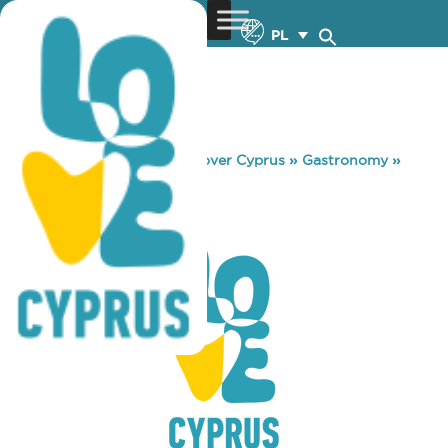
PL
You are here:
Home
»
Discover Cyprus
»
Gastronomy
»
FAME
FAME