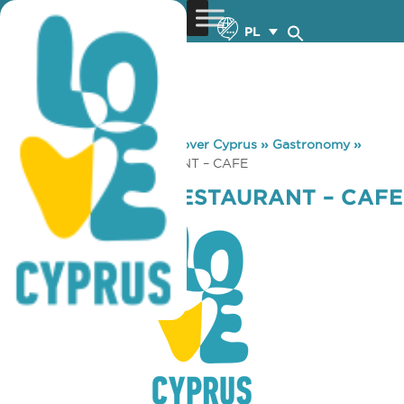
PL
You are here:
Home
»
Discover Cyprus
»
Gastronomy
»
FEREOS PARK RESTAURANT – CAFE
FEREOS PARK RESTAURANT – CAFE