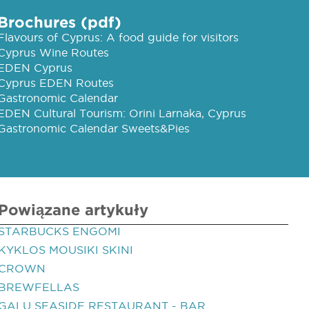
Brochures (pdf)
Flavours of Cyprus: A food guide for visitors
Cyprus Wine Routes
EDEN Cyprus
Cyprus EDEN Routes
Gastronomic Calendar
EDEN Cultural Tourism: Orini Larnaka, Cyprus
Gastronomic Calendar Sweets&Pies
Powiązane artykuły
STARBUCKS ENGOMI
KYKLOS MOUSIKI SKINI
CROWN
BREWFELLAS
GALU SEASIDE RESTAURANT - BAR