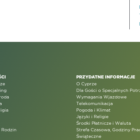
CI
PRZYDATNE INFORMACJE
rze
O Cyprze
ing
Dla Gości o Specjalnych Pot
roda
Wymagania Wjazdowe
a
Telekomunikacja
ligia
Pogoda i Klimat
Języki i Religie
Środki Płatnicze i Waluta
a Rodzin
Strefa Czasowa, Godziny Prac
Świąteczne