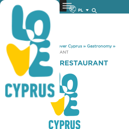
PL
You are here:
Home
»
Discover Cyprus
»
Gastronomy
»
HUNGRY HORSE RESTAURANT
HUNGRY HORSE RESTAURANT