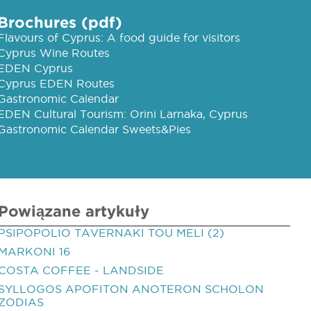
Brochures (pdf)
Flavours of Cyprus: A food guide for visitors
Cyprus Wine Routes
EDEN Cyprus
Cyprus EDEN Routes
Gastronomic Calendar
EDEN Cultural Tourism: Orini Larnaka, Cyprus
Gastronomic Calendar Sweets&Pies
Powiązane artykuły
PSIPOPOLIO TAVERNAKI TOU MELI (2)
MARKONI 16
COSTA COFFEE - LANDSIDE
SYLLOGOS APOFITON ANOTERON SCHOLON
ZODIAS