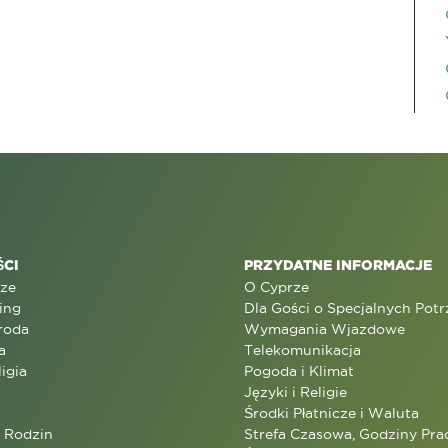
CI
PRZYDATNE INFORMACJE
rze
O Cyprze
ing
Dla Gości o Specjalnych Pot
roda
Wymagania Wjazdowe
a
Telekomunikacja
ligia
Pogoda i Klimat
Języki i Religie
Środki Płatnicze i Waluta
a Rodzin
Strefa Czasowa, Godziny Prac