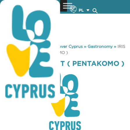
PL
You are here:
Home
»
Discover Cyprus
»
Gastronomy
»
IRIS
RESTAURANT ( PENTAKOMO )
IRIS RESTAURANT ( PENTAKOMO )