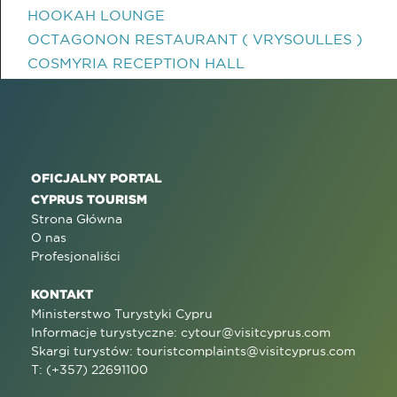
HOOKAH LOUNGE
OCTAGONON RESTAURANT ( VRYSOULLES )
COSMYRIA RECEPTION HALL
OFICJALNY PORTAL
CYPRUS TOURISM
Strona Główna
O nas
Profesjonaliści
KONTAKT
Ministerstwo Turystyki Cypru
Informacje turystyczne:
cytour@visitcyprus.com
Skargi turystów:
touristcomplaints@visitcyprus.com
T: (+357) 22691100