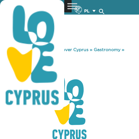
PL
You are here:
Home
»
Discover Cyprus
»
Gastronomy
»
J΄ADORE
J΄ADORE