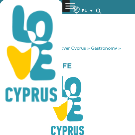
PL
You are here:
Home
»
Discover Cyprus
»
Gastronomy
»
KARVOUNAS CAFE
KARVOUNAS CAFE