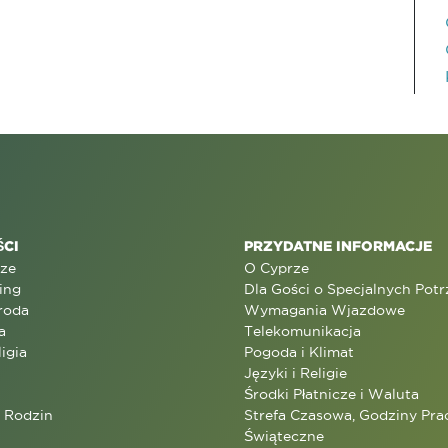
CI
PRZYDATNE INFORMACJE
rze
O Cyprze
ing
Dla Gości o Specjalnych Pot
roda
Wymagania Wjazdowe
a
Telekomunikacja
ligia
Pogoda i Klimat
Języki i Religie
Środki Płatnicze i Waluta
a Rodzin
Strefa Czasowa, Godziny Prac
Świąteczne