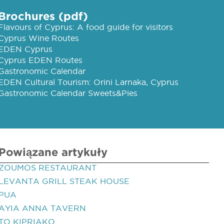
Brochures (pdf)
Flavours of Cyprus: A food guide for visitors
Cyprus Wine Routes
EDEN Cyprus
Cyprus EDEN Routes
Gastronomic Calendar
EDEN Cultural Tourism: Orini Larnaka, Cyprus
Gastronomic Calendar Sweets&Pies
Powiązane artykuły
ZOUMOS RESTAURANT
LEVANTA GRILL STEAK HOUSE
PUA
AYIA ANNA TAVERN
TO KIPRIAKO