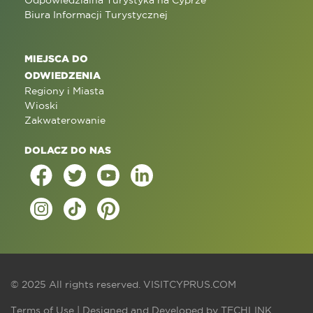
Odpowiedzialna Turystyka na Cyprze
Biura Informacji Turystycznej
MIEJSCA DO
ODWIEDZENIA
Regiony i Miasta
Wioski
Zakwaterowanie
DOLACZ DO NAS
© 2025 All rights reserved.
VISITCYPRUS.COM
Terms of Use
| Designed and Developed by
TECHLINK