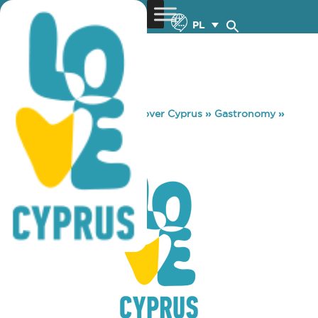
PL
You are here:
Home
»
Discover Cyprus
»
Gastronomy
»
KINKY
KINKY