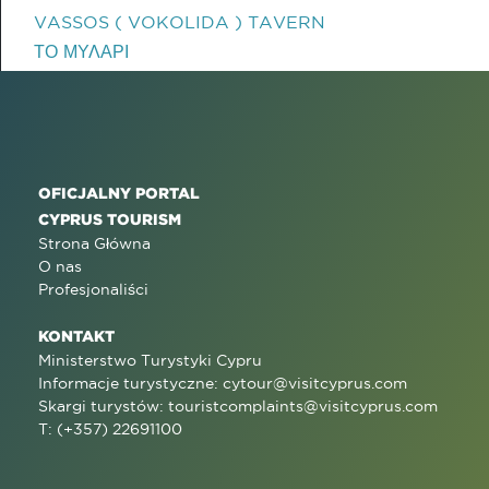
VASSOS ( VOKOLIDA ) TAVERN
ΤΟ ΜΥΛΑΡΙ
OFICJALNY PORTAL
CYPRUS TOURISM
Strona Główna
O nas
Profesjonaliści
KONTAKT
Ministerstwo Turystyki Cypru
Informacje turystyczne:
cytour@visitcyprus.com
Skargi turystów:
touristcomplaints@visitcyprus.com
T: (+357) 22691100