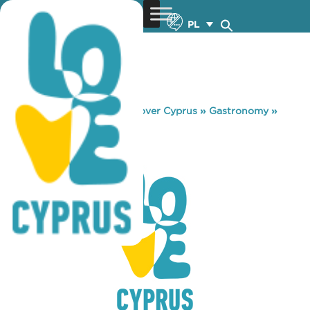
PL
You are here:
Home
»
Discover Cyprus
»
Gastronomy
»
KONA KAI 2
KONA KAI 2