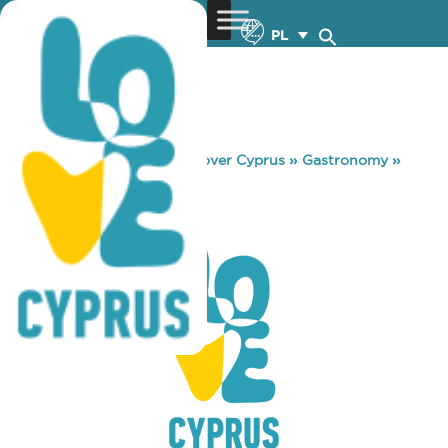
PL
You are here:
Home
»
Discover Cyprus
»
Gastronomy
»
KUZUBA
KUZUBA