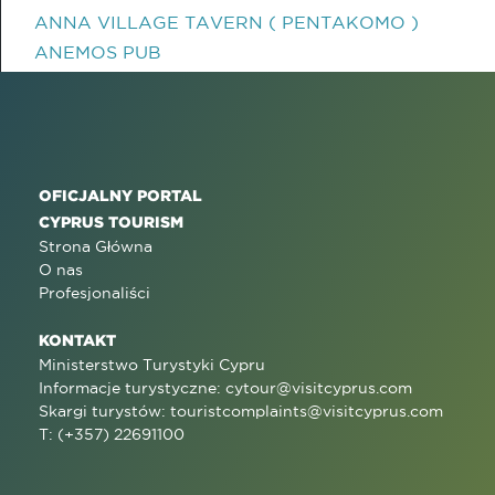
ANNA VILLAGE TAVERN ( PENTAKOMO )
ANEMOS PUB
OFICJALNY PORTAL
CYPRUS TOURISM
Strona Główna
O nas
Profesjonaliści
KONTAKT
Ministerstwo Turystyki Cypru
Informacje turystyczne:
cytour@visitcyprus.com
Skargi turystów:
touristcomplaints@visitcyprus.com
T: (+357) 22691100