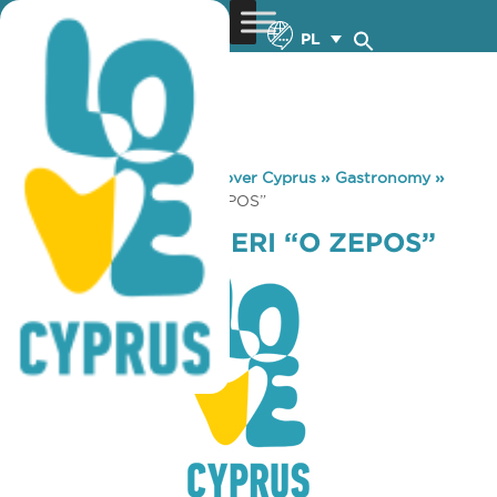
PL
You are here:
Home
»
Discover Cyprus
»
Gastronomy
»
MAGEIREIO-OUZERI “O ZEPOS”
MAGEIREIO-OUZERI “O ZEPOS”