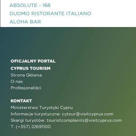
ABSOLUTE - 168
DUOMO RISTORANTE ITALIANO
ALOHA BAR
OFICJALNY PORTAL
CYPRUS TOURISM
Strona Główna
O nas
Profesjonaliści
KONTAKT
Ministerstwo Turystyki Cypru
Informacje turystyczne:
cytour@visitcyprus.com
Skargi turystów:
touristcomplaints@visitcyprus.com
T: (+357) 22691100