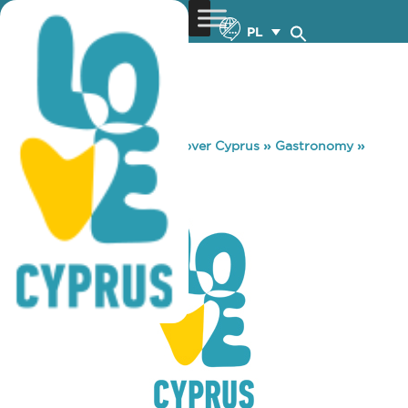
PL
You are here:
Home
»
Discover Cyprus
»
Gastronomy
»
BUN.
BUN.