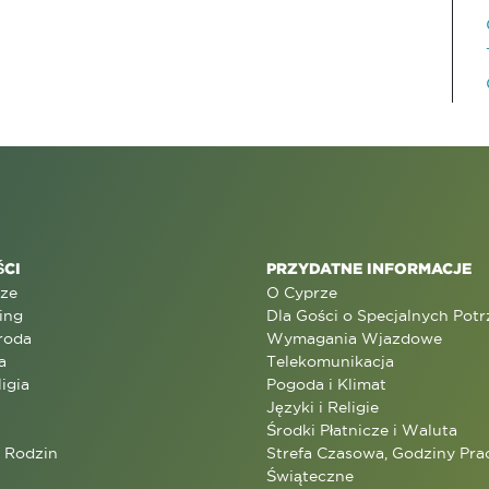
CI
PRZYDATNE INFORMACJE
rze
O Cyprze
ing
Dla Gości o Specjalnych Pot
roda
Wymagania Wjazdowe
a
Telekomunikacja
ligia
Pogoda i Klimat
Języki i Religie
Środki Płatnicze i Waluta
a Rodzin
Strefa Czasowa, Godziny Prac
Świąteczne