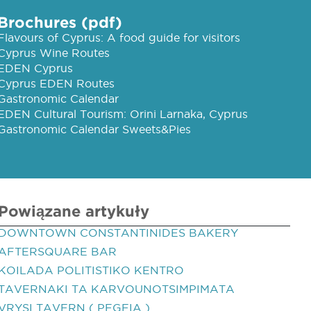
Brochures (pdf)
Flavours of Cyprus: A food guide for visitors
Cyprus Wine Routes
EDEN Cyprus
Cyprus EDEN Routes
Gastronomic Calendar
EDEN Cultural Tourism: Orini Larnaka, Cyprus
Gastronomic Calendar Sweets&Pies
Powiązane artykuły
DOWNTOWN CONSTANTINIDES BAKERY
AFTERSQUARE BAR
KOILADA POLITISTIKO KENTRO
TAVERNAKI TA KARVOUNOTSIMPIMATA
VRYSI TAVERN ( PEGEIA )