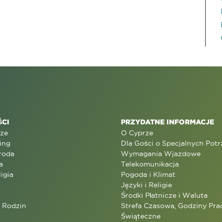
CI
PRZYDATNE INFORMACJE
rze
O Cyprze
ing
Dla Gości o Specjalnych Pot
roda
Wymagania Wjazdowe
a
Telekomunikacja
ligia
Pogoda i Klimat
Języki i Religie
Środki Płatnicze i Waluta
a Rodzin
Strefa Czasowa, Godziny Prac
Świąteczne