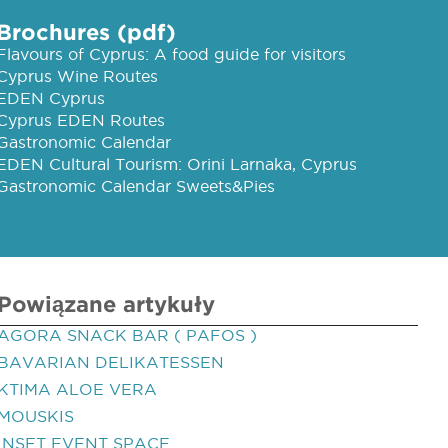
Brochures (pdf)
Flavours of Cyprus: A food guide for visitors
Cyprus Wine Routes
EDEN Cyprus
Cyprus EDEN Routes
Gastronomic Calendar
EDEN Cultural Tourism: Orini Larnaka, Cyprus
Gastronomic Calendar Sweets&Pies
Powiązane artykuły
AGORA SNACK BAR ( PAFOS )
BAVARIAN DELIKATESSEN
KTIMA ALOE VERA
MOUSKIS
INSET EVENT SPACE