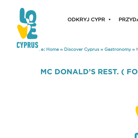
ODKRYJ CYPR
PRZYD
You are here:
Home
»
Discover Cyprus
»
Gastronomy
»
MC DONALD’S REST. ( F