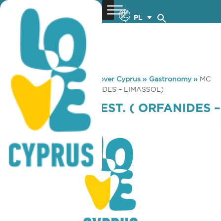
PL
You are here:
Home
»
Discover Cyprus
»
Gastronomy
»
MC
DONALD’S REST. ( ORFANIDES – LIMASSOL)
MC DONALD’S REST. ( ORFANIDES –
LIMASSOL)