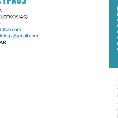
A
(LEFKOSIAS)
4
rriton.com
oldings@gmail.com
BAR