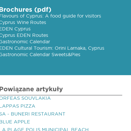
Brochures (pdf)
Flavours of Cyprus: A food guide for visitors
Cyprus Wine Routes
EDEN Cyprus
Cyprus EDEN Routes
Gastronomic Calendar
EDEN Cultural Tourism: Orini Larnaka, Cyprus
Gastronomic Calendar Sweets&Pies
Powiązane artykuły
ORFEAS SOUVLAKIA
LAPPAS PIZZA
SA - BUNERI RESTAURANT
BLUE APPLE
LA PLAGE POLIS MUNICIPAL BEACH