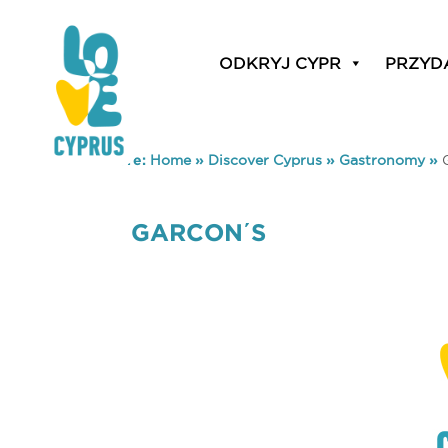
ODKRYJ CYPR
PRZYD
You are here:
Home
»
Discover Cyprus
»
Gastronomy
»
GARCON΄S