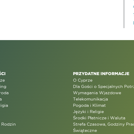
CI
PRZYDATNE INFORMACJE
rze
O Cyprze
ing
Dla Gości o Specjalnych Pot
roda
Wymagania Wjazdowe
a
Telekomunikacja
ligia
Pogoda i Klimat
Języki i Religie
Środki Płatnicze i Waluta
a Rodzin
Strefa Czasowa, Godziny Prac
Świąteczne