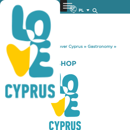
PL
You are here:
Home
»
Discover Cyprus
»
Gastronomy
»
MIKEL COFFEE SHOP
MIKEL COFFEE SHOP