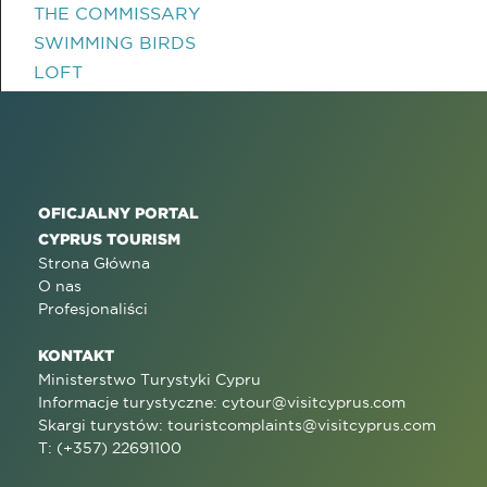
THE COMMISSARY
SWIMMING BIRDS
LOFT
OFICJALNY PORTAL
CYPRUS TOURISM
Strona Główna
O nas
Profesjonaliści
KONTAKT
Ministerstwo Turystyki Cypru
Informacje turystyczne:
cytour@visitcyprus.com
Skargi turystów:
touristcomplaints@visitcyprus.com
T: (+357) 22691100