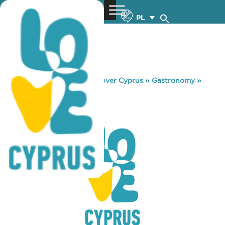
PL
You are here:
Home
»
Discover Cyprus
»
Gastronomy
»
MONYAY
MONYAY