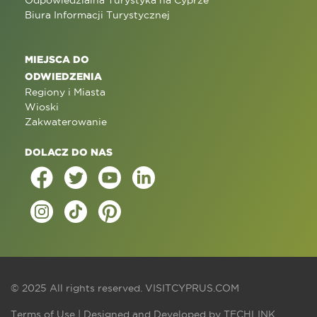
Odpowiedzialna Turystyka na Cyprze
Biura Informacji Turystycznej
MIEJSCA DO
ODWIEDZENIA
Regiony i Miasta
Wioski
Zakwaterowanie
DOLACZ DO NAS
© 2025 All rights reserved.
VISITCYPRUS.COM
Terms of Use
| Designed and Developed by
TECHLINK