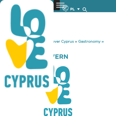
PL
You are here:
Home
»
Discover Cyprus
»
Gastronomy
»
MOONLIGHT TAVERN
MOONLIGHT TAVERN