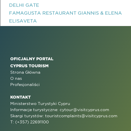
DELHI GATE
FAMAGUSTA RESTAURANT GIANNIS & ELENA
ELISAVETA
OFICJALNY PORTAL
CYPRUS TOURISM
Strona Główna
O nas
Profesjonaliści
KONTAKT
Ministerstwo Turystyki Cypru
Informacje turystyczne:
cytour@visitcyprus.com
Skargi turystów:
touristcomplaints@visitcyprus.com
T: (+357) 22691100