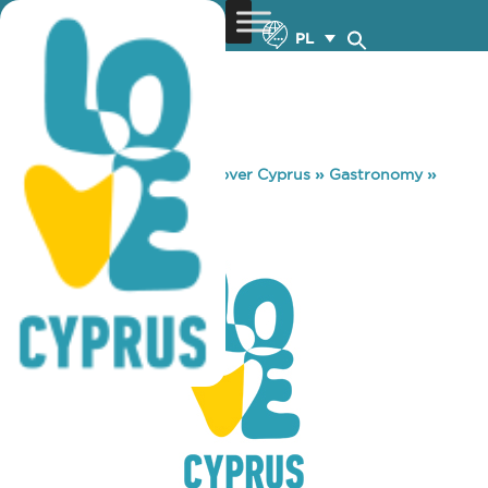
PL
You are here:
Home
»
Discover Cyprus
»
Gastronomy
»
MYSTIC
MYSTIC