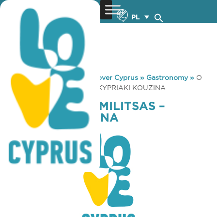
PL
You are here:
Home
»
Discover Cyprus
»
Gastronomy
»
O
POTAMOS TIS MILITSAS – KYPRIAKI KOUZINA
O POTAMOS TIS MILITSAS –
KYPRIAKI KOUZINA