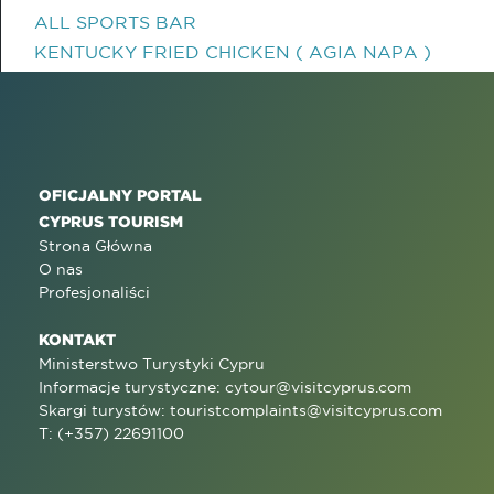
ALL SPORTS BAR
KENTUCKY FRIED CHICKEN ( AGIA NAPA )
OFICJALNY PORTAL
CYPRUS TOURISM
Strona Główna
O nas
Profesjonaliści
KONTAKT
Ministerstwo Turystyki Cypru
Informacje turystyczne:
cytour@visitcyprus.com
Skargi turystów:
touristcomplaints@visitcyprus.com
T: (+357) 22691100