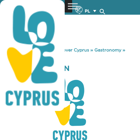
PL
You are here:
Home
»
Discover Cyprus
»
Gastronomy
»
OMODOS TAVERN
OMODOS TAVERN