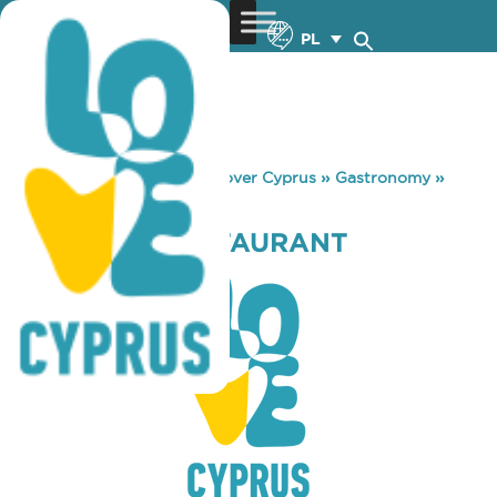
PL
You are here:
Home
»
Discover Cyprus
»
Gastronomy
»
PANGERAS RESTAURANT
PANGERAS RESTAURANT