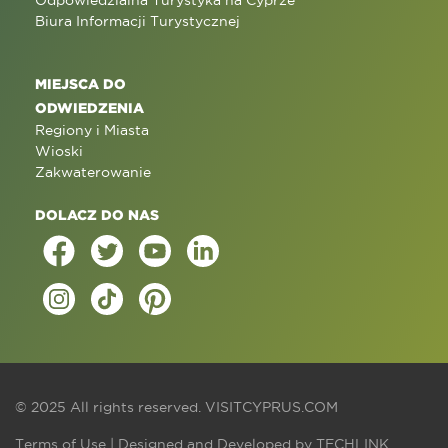
Odpowiedzialna Turystyka na Cyprze
Biura Informacji Turystycznej
MIEJSCA DO
ODWIEDZENIA
Regiony i Miasta
Wioski
Zakwaterowanie
DOLACZ DO NAS
© 2025 All rights reserved.
VISITCYPRUS.COM
Terms of Use
| Designed and Developed by
TECHLINK