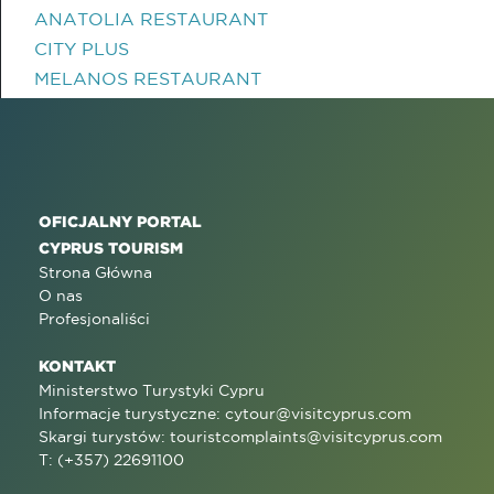
ANATOLIA RESTAURANT
CITY PLUS
MELANOS RESTAURANT
OFICJALNY PORTAL
CYPRUS TOURISM
Strona Główna
O nas
Profesjonaliści
KONTAKT
Ministerstwo Turystyki Cypru
Informacje turystyczne:
cytour@visitcyprus.com
Skargi turystów:
touristcomplaints@visitcyprus.com
T: (+357) 22691100