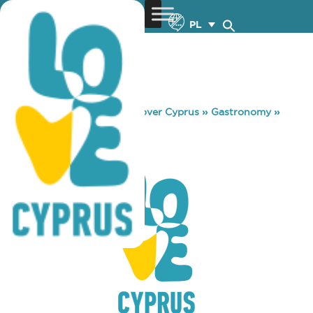
PL
You are here:
Home
»
Discover Cyprus
»
Gastronomy
»
PELMENTOR
PELMENTOR