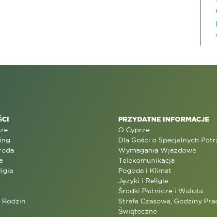
CI
PRZYDATNE INFORMACJE
rze
O Cyprze
ing
Dla Gości o Specjalnych Pot
roda
Wymagania Wjazdowe
a
Telekomunikacja
ligia
Pogoda i Klimat
Języki i Religie
Środki Płatnicze i Waluta
a Rodzin
Strefa Czasowa, Godziny Prac
Świąteczne