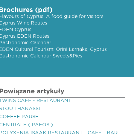
Brochures (pdf)
Flavours of Cyprus: A food guide for visitors
Cyprus Wine Routes
EDEN Cyprus
Cyprus EDEN Routes
Gastronomic Calendar
EDEN Cultural Tourism: Orini Larnaka, Cyprus
Gastronomic Calendar Sweets&Pies
Powiązane artykuły
TWINS CAFE - RESTAURANT
STOU THANASSI
COFFEE PAUSE
CENTRALE ( PAFOS )
POLYXENIA ISAAK RESTAURANT - CAFE - BAR