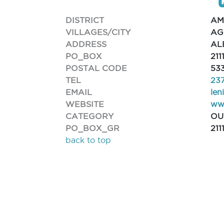
DISTRICT
AM
VILLAGES/CITY
AG
ADDRESS
AL
PO_BOX
211
POSTAL CODE
53
TEL
23
EMAIL
len
WEBSITE
ww
CATEGORY
OU
PO_BOX_GR
211
back to top