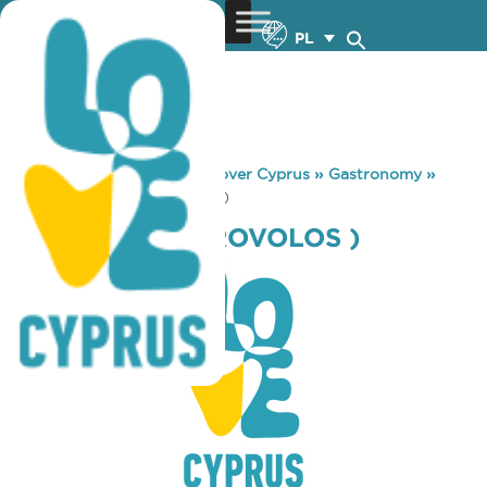
PL
You are here:
Home
»
Discover Cyprus
»
Gastronomy
»
PIZZA HUT ( STROVOLOS )
PIZZA HUT ( STROVOLOS )