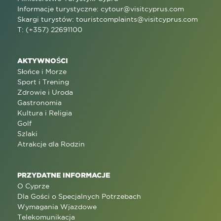
Informacje turystyczne:
cytour@visitcyprus.com
Skargi turystów:
touristcomplaints@visitcyprus.com
T: (+357) 22691100
AKTYWNOŚCI
Słońce i Morze
Sport i Trening
Zdrowie i Uroda
Gastronomia
Kultura i Religia
Golf
Szlaki
Atrakcje dla Rodzin
PRZYDATNE INFORMACJE
O Cyprze
Dla Gości o Specjalnych Potrzebach
Wymagania Wjazdowe
Telekomunikacja