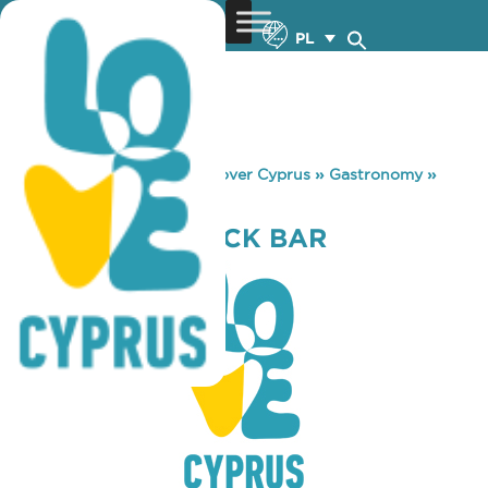
PL
You are here:
Home
»
Discover Cyprus
»
Gastronomy
»
RISING SUN SNACK BAR
RISING SUN SNACK BAR