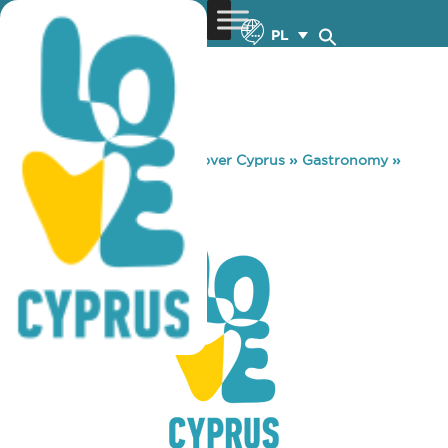
PL
You are here:
Home
»
Discover Cyprus
»
Gastronomy
»
ROBBIN HOOD
ROBBIN HOOD