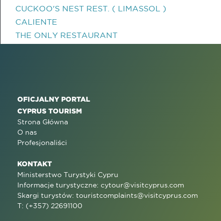
CUCKOO'S NEST REST. ( LIMASSOL )
CALIENTE
THE ONLY RESTAURANT
OFICJALNY PORTAL
CYPRUS TOURISM
Strona Główna
O nas
Profesjonaliści
KONTAKT
Ministerstwo Turystyki Cypru
Informacje turystyczne:
cytour@visitcyprus.com
Skargi turystów:
touristcomplaints@visitcyprus.com
T: (+357) 22691100