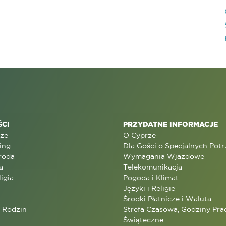
CI
PRZYDATNE INFORMACJE
rze
O Cyprze
ing
Dla Gości o Specjalnych Pot
roda
Wymagania Wjazdowe
a
Telekomunikacja
ligia
Pogoda i Klimat
Języki i Religie
Środki Płatnicze i Waluta
a Rodzin
Strefa Czasowa, Godziny Prac
Świąteczne