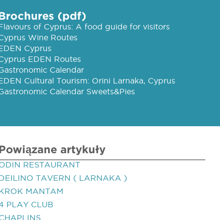
Brochures (pdf)
Flavours of Cyprus: A food guide for visitors
Cyprus Wine Routes
EDEN Cyprus
Cyprus EDEN Routes
Gastronomic Calendar
EDEN Cultural Tourism: Orini Larnaka, Cyprus
Gastronomic Calendar Sweets&Pies
Powiązane artykuły
ODIN RESTAURANT
DEILINO TAVERN ( LARNAKA )
KROK MANTAM
4 PLAY CLUB
CHAPLINS