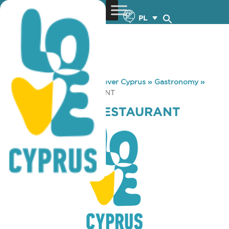
PL
You are here:
Home
»
Discover Cyprus
»
Gastronomy
»
SAWA SYRIAN RESTAURANT
SAWA SYRIAN RESTAURANT