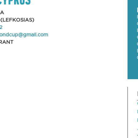
IA
(LEFKOSIAS)
2
econdcup@gmail.com
RANT