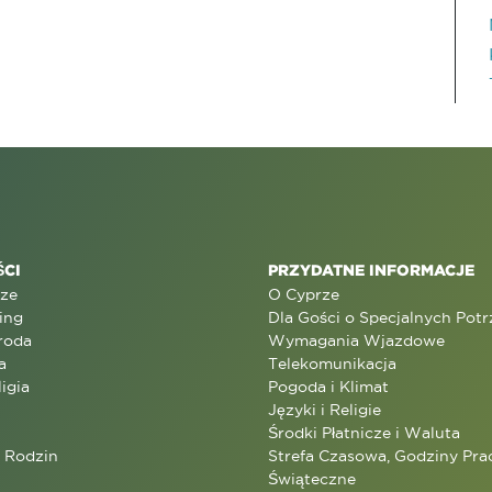
CI
PRZYDATNE INFORMACJE
rze
O Cyprze
ing
Dla Gości o Specjalnych Pot
roda
Wymagania Wjazdowe
a
Telekomunikacja
ligia
Pogoda i Klimat
Języki i Religie
Środki Płatnicze i Waluta
a Rodzin
Strefa Czasowa, Godziny Prac
Świąteczne