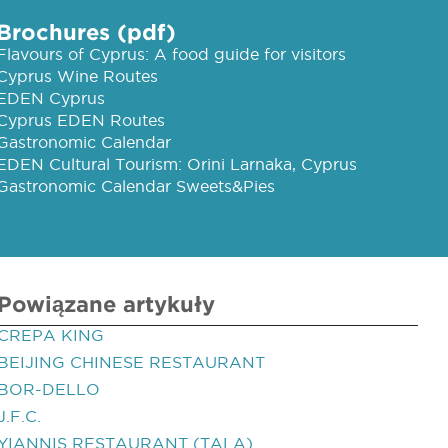
Brochures (pdf)
Flavours of Cyprus: A food guide for visitors
Cyprus Wine Routes
EDEN Cyprus
Cyprus EDEN Routes
Gastronomic Calendar
EDEN Cultural Tourism: Orini Larnaka, Cyprus
Gastronomic Calendar Sweets&Pies
Powiązane artykuły
CREPA KING
BEIJING CHINESE RESTAURANT
BOR-DELLO
J.F.C.
YIANNIS RESTAURANT (TALA)