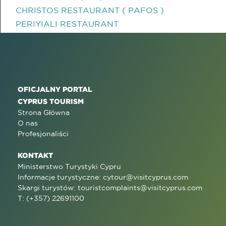
CHRISTOS RESTAURANT ( PAFOS )
PERIYIALI RESTAURANT
OFICJALNY PORTAL
CYPRUS TOURISM
Strona Główna
O nas
Profesjonaliści
KONTAKT
Ministerstwo Turystyki Cypru
Informacje turystyczne:
cytour@visitcyprus.com
Skargi turystów:
touristcomplaints@visitcyprus.com
T: (+357) 22691100