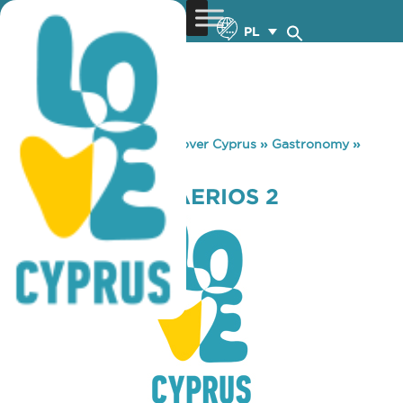
PL
You are here:
Home
»
Discover Cyprus
»
Gastronomy
»
STARBUCKS ENAERIOS 2
STARBUCKS ENAERIOS 2