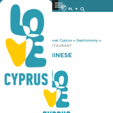
PL
You are here:
Home
»
Discover Cyprus
»
Gastronomy
»
TAIPEI TOWN CHINESE RESTAURANT
TAIPEI TOWN CHINESE
RESTAURANT