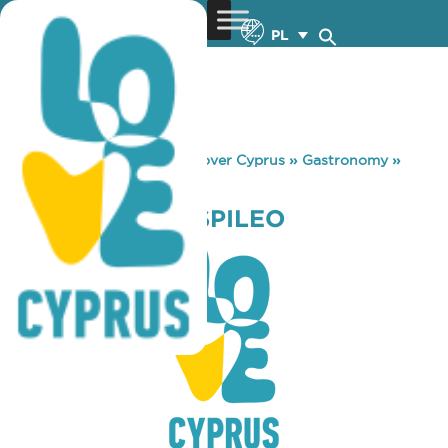
PL
You are here:
Home
»
Discover Cyprus
»
Gastronomy
»
TAVERNAKI TO SPILEO
TAVERNAKI TO SPILEO