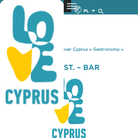
PL
You are here:
Home
»
Discover Cyprus
»
Gastronomy
»
THE SHIP INN REST. – BAR
THE SHIP INN REST. – BAR