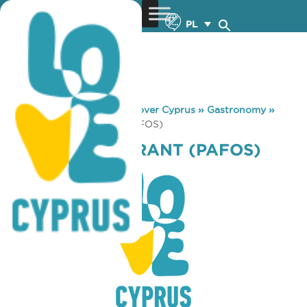
PL
You are here:
Home
»
Discover Cyprus
»
Gastronomy
»
THEO’S RESTAURANT (PAFOS)
THEO’S RESTAURANT (PAFOS)