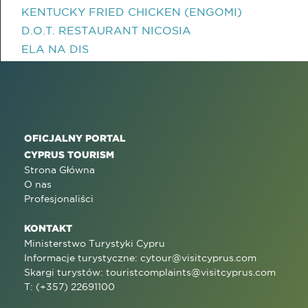
KENTUCKY FRIED CHICKEN (ENGOMI)
D.O.T. RESTAURANT NICOSIA
ELA NA DIS
OFICJALNY PORTAL
CYPRUS TOURISM
Strona Główna
O nas
Profesjonaliści
KONTAKT
Ministerstwo Turystyki Cypru
Informacje turystyczne:
cytour@visitcyprus.com
Skargi turystów:
touristcomplaints@visitcyprus.com
T: (+357) 22691100