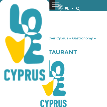
PL
You are here:
Home
»
Discover Cyprus
»
Gastronomy
»
TRATA FISH RESTAURANT
TRATA FISH RESTAURANT