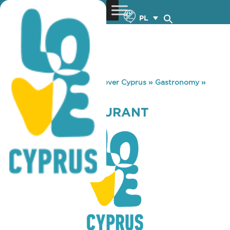
PL
You are here:
Home
»
Discover Cyprus
»
Gastronomy
»
TYRIMOS RESTAURANT
TYRIMOS RESTAURANT