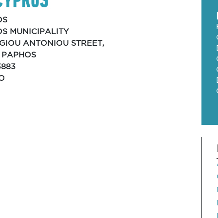
OS
S MUNICIPALITY
AGIOU ANTONIOU STREET,
, PAPHOS
3883
O