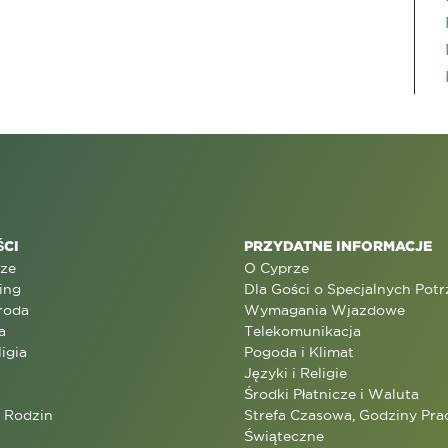
CI
PRZYDATNE INFORMACJE
rze
O Cyprze
ing
Dla Gości o Specjalnych Pot
roda
Wymagania Wjazdowe
a
Telekomunikacja
ligia
Pogoda i Klimat
Języki i Religie
Środki Płatnicze i Waluta
a Rodzin
Strefa Czasowa, Godziny Prac
Świąteczne