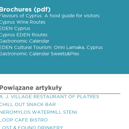
Brochures (pdf)
Flavours of Cyprus: A food guide for visitors
Cyprus Wine Routes
EDEN Cyprus
Cyprus EDEN Routes
Gastronomic Calendar
EDEN Cultural Tourism: Orini Larnaka, Cyprus
Gastronomic Calendar Sweets&Pies
Powiązane artykuły
A. J. VILLAGE RESTAURANT OF PLATRES
CHILL OUT SNACK BAR
NEROMYLOS WATERMILL STENI
LOOP CAFE BISTRO
LOST & FOUND DRINKERY