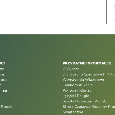
CI
PRZYDATNE INFORMACJE
rze
O Cyprze
ing
Dla Gości o Specjalnych Pot
roda
Wymagania Wjazdowe
a
Telekomunikacja
ligia
Pogoda i Klimat
Języki i Religie
Środki Płatnicze i Waluta
a Rodzin
Strefa Czasowa, Godziny Prac
Świąteczne