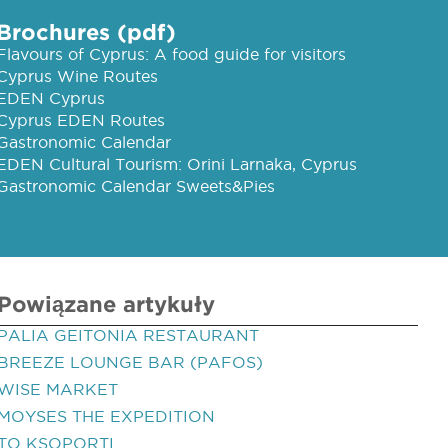
Brochures (pdf)
Flavours of Cyprus: A food guide for visitors
Cyprus Wine Routes
EDEN Cyprus
Cyprus EDEN Routes
Gastronomic Calendar
EDEN Cultural Tourism: Orini Larnaka, Cyprus
Gastronomic Calendar Sweets&Pies
Powiązane artykuły
PALIA GEITONIA RESTAURANT
BREEZE LOUNGE BAR (PAFOS)
WISE MARKET
MOYSES THE EXPEDITION
TO KSOPORTI