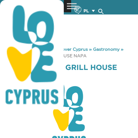
PL
You are here:
Home
»
Discover Cyprus
»
Gastronomy
»
YIASEMI MEZE & GRILL HOUSE NAPA
YIASEMI MEZE & GRILL HOUSE
NAPA